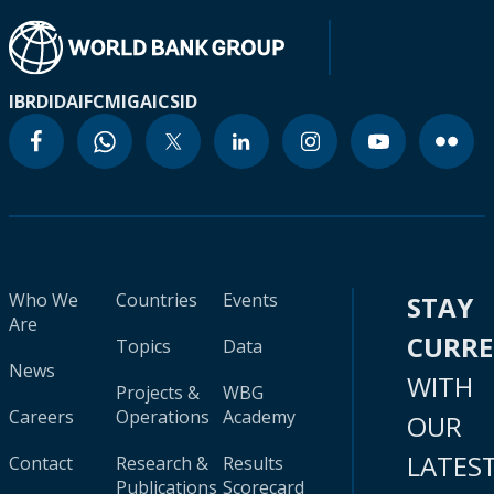
IBRD
IDA
IFC
MIGA
ICSID
Who We
Countries
Events
STAY
Are
CURR
Topics
Data
News
WITH
Projects &
WBG
Careers
Operations
Academy
OUR
LATES
Contact
Research &
Results
Publications
Scorecard