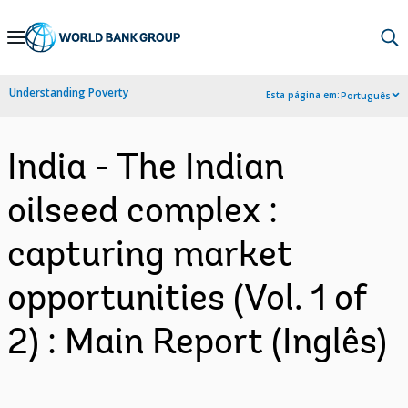
Skip
to
Main
Understanding Poverty
Esta página em:
Português
Navigation
India - The Indian
oilseed complex :
capturing market
opportunities (Vol. 1 of
2) : Main Report (Inglês)