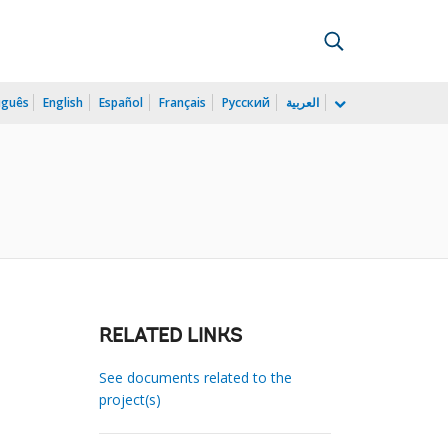
uguês
English
Español
Français
Русский
العربية
RELATED LINKS
See documents related to the
project(s)