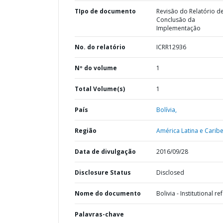
TIpo de documento
Revisão do Relatório d
Conclusão da
Implementação
No. do relatório
ICRR12936
Nº do volume
1
Total Volume(s)
1
País
Bolívia,
Região
América Latina e Caribe
Data de divulgação
2016/09/28
Disclosure Status
Disclosed
Nome do documento
Bolivia - Institutional r
Palavras-chave