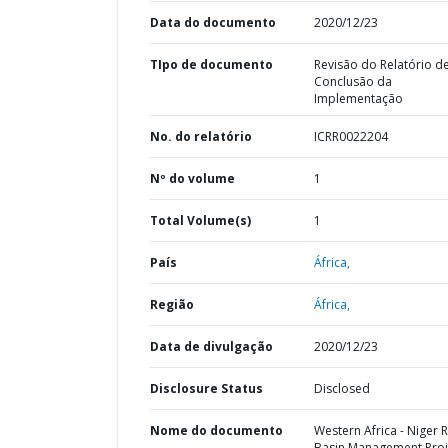
Data do documento
2020/12/23
TIpo de documento
Revisão do Relatório d
Conclusão da
Implementação
No. do relatório
ICRR0022204
Nº do volume
1
Total Volume(s)
1
País
África,
Região
África,
Data de divulgação
2020/12/23
Disclosure Status
Disclosed
Nome do documento
Western Africa - Niger R
Basin Management Proj