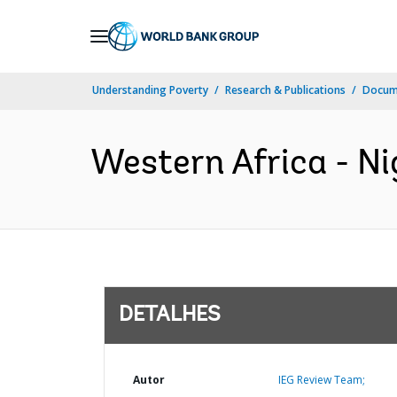
Skip
to
Main
Understanding Poverty
Research & Publications
Docume
Navigation
Western Africa - Ni
DETALHES
Autor
IEG Review Team;