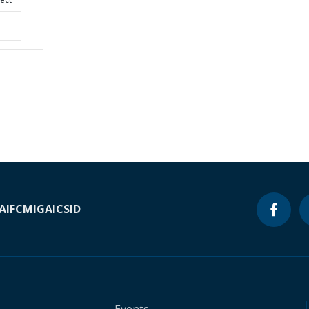
A
IFC
MIGA
ICSID