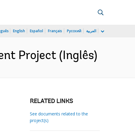
uguês
English
Español
Français
Русский
العربية
t Project (Inglês)
RELATED LINKS
See documents related to the
project(s)