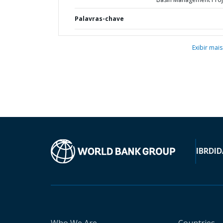
Palavras-chave
Exibir mais
IBRD
ID