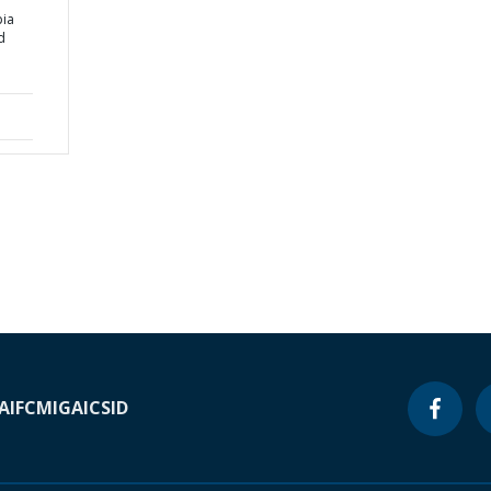
pia
d
A
IFC
MIGA
ICSID