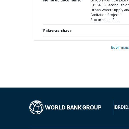
Nome do documento
Ethiopia - AFRICA EAST-
P156433- Second Ethio
Urban Water Supply an
Sanitation Project -
Procurement Plan
Palavras-chave
Exibir mais
IBRD
ID