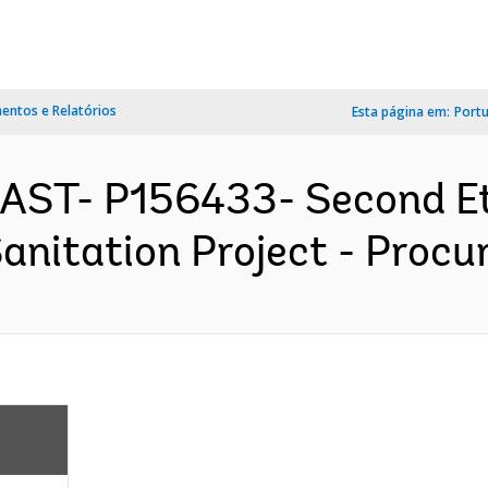
ntos e Relatórios
Esta página em:
Port
EAST- P156433- Second E
nitation Project - Procur