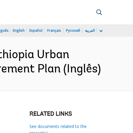
uguês
English
Español
Français
Русский
العربية
thiopia Urban
ement Plan (Inglês)
RELATED LINKS
See documents related to the
project(s)