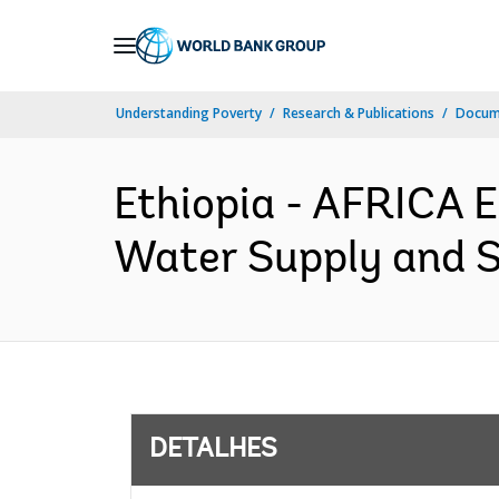
Skip
to
Main
Understanding Poverty
Research & Publications
Docume
Navigation
Ethiopia - AFRICA 
Water Supply and Sa
DETALHES