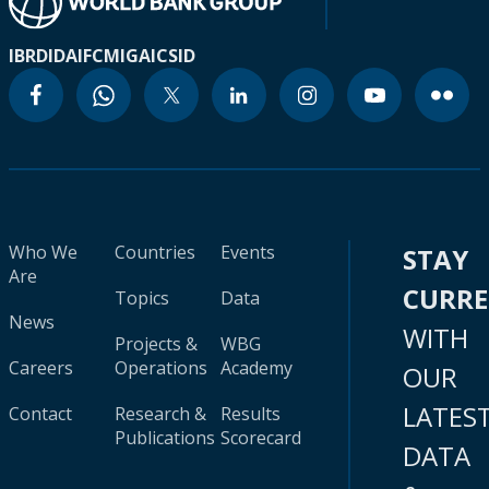
IBRD
IDA
IFC
MIGA
ICSID
Who We
Countries
Events
STAY
Are
CURR
Topics
Data
News
WITH
Projects &
WBG
Careers
Operations
Academy
OUR
LATES
Contact
Research &
Results
Publications
Scorecard
DATA