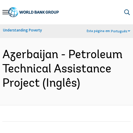
Skip
to
Main
Understanding Poverty
Esta página em:
Português
Navigation
Azerbaijan - Petroleum
Technical Assistance
Project (Inglês)