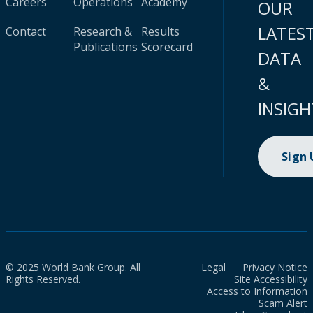
Careers
Operations
Academy
OUR
LATES
Contact
Research &
Results
Publications
Scorecard
DATA
&
INSIGH
Sign
© 2025 World Bank Group. All
Legal
Privacy Notice
Rights Reserved.
Site Accessibility
Access to Information
Scam Alert