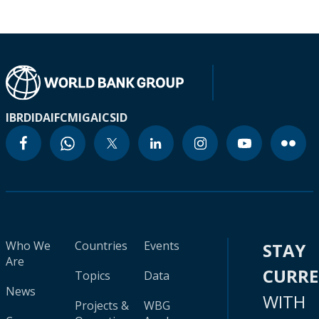
IBRD
IDA
IFC
MIGA
ICSID
Who We
Countries
Events
STAY
Are
CURR
Topics
Data
News
WITH
Projects &
WBG