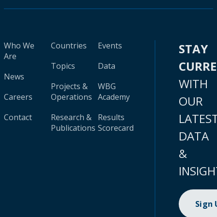
Who We
Countries
Events
STAY
Are
CURR
Topics
Data
News
WITH
Projects &
WBG
Careers
Operations
Academy
OUR
LATES
Contact
Research &
Results
Publications
Scorecard
DATA
&
INSIGH
Sign