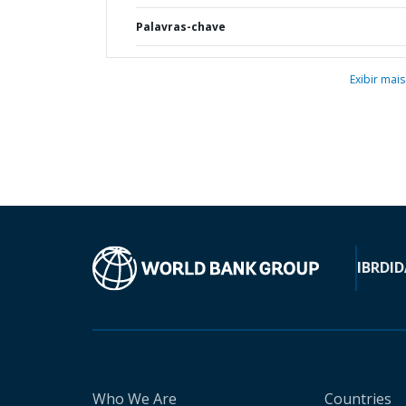
Palavras-chave
Exibir mais
IBRD
ID
Who We Are
Countries