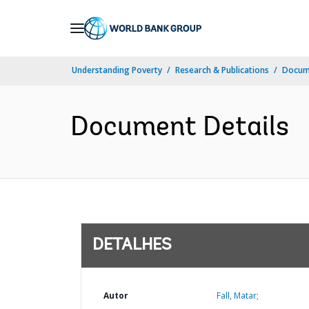
Skip
to
Main
Understanding Poverty
Research & Publications
Docume
Navigation
Document Details
DETALHES
Autor
Fall, Matar;