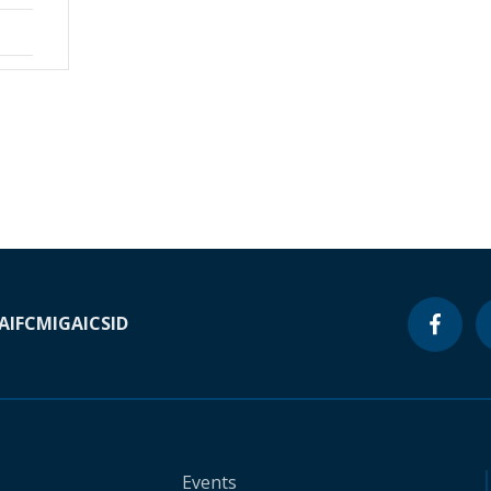
A
IFC
MIGA
ICSID
Events