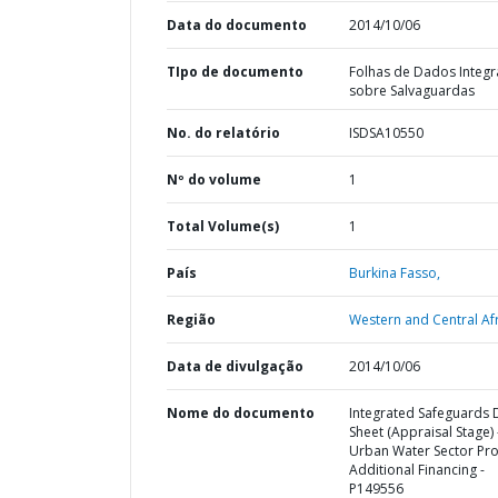
Data do documento
2014/10/06
TIpo de documento
Folhas de Dados Integ
sobre Salvaguardas
No. do relatório
ISDSA10550
Nº do volume
1
Total Volume(s)
1
País
Burkina Fasso,
Região
Western and Central Afr
Data de divulgação
2014/10/06
Nome do documento
Integrated Safeguards 
Sheet (Appraisal Stage) 
Urban Water Sector Proj
Additional Financing -
P149556