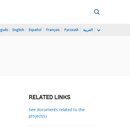
uguês
English
Español
Français
Русский
العربية
RELATED LINKS
See documents related to the
project(s)