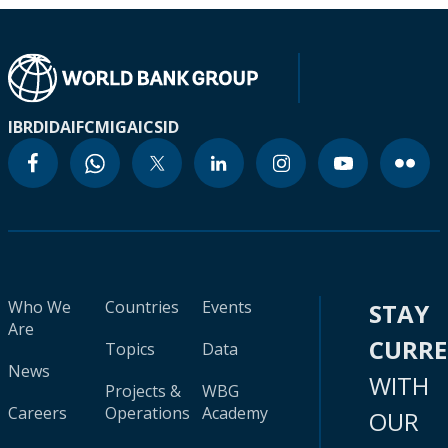
IBRD
IDA
IFC
MIGA
ICSID
Who We
Countries
Events
STAY
Are
CURR
Topics
Data
News
WITH
Projects &
WBG
Careers
Operations
Academy
OUR