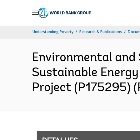
Skip
to
Main
Understanding Poverty
Research & Publications
Docume
Navigation
Environmental and
Sustainable Energy
Project (P175295) 