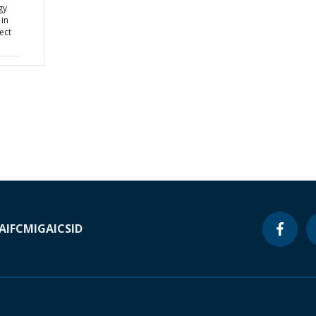
gy
in
ect
A
IFC
MIGA
ICSID