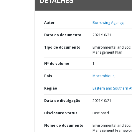
DETALHES
Autor
Borrowing Agency;
Data do documento
2021/10/21
TIpo de documento
Environmental and Soci
Management Plan
Nº do volume
1
País
Moçambique,
Região
Eastern and Southern Af
Data de divulgação
2021/10/21
Disclosure Status
Disclosed
Nome do documento
Environmental and Soci
Management Framewor