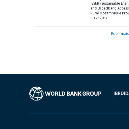
(ESMF) Sustainable Ener
and Broadband Access 
Rural Mozambique Proj
(P175295)
Exibir mais
IBRD
ID