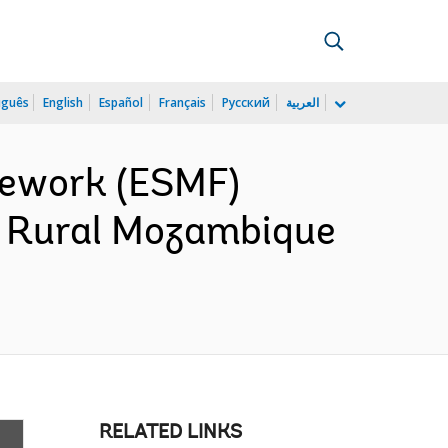
uguês
English
Español
Français
Русский
العربية
mework (ESMF)
n Rural Mozambique
RELATED LINKS