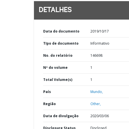
DETALHES
Data do documento
2019/10/17
TIpo de documento
Informativo
No. do relatório
146698
Nº do volume
1
Total Volume(s)
1
País
Mundo,
Região
Other,
Data de divulgação
2020/03/06
Disclosure Status
Disclosed