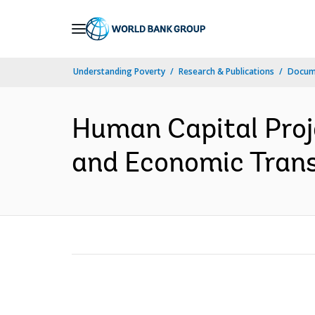
Skip
to
Main
Understanding Poverty
Research & Publications
Docume
Navigation
Human Capital Proje
and Economic Trans