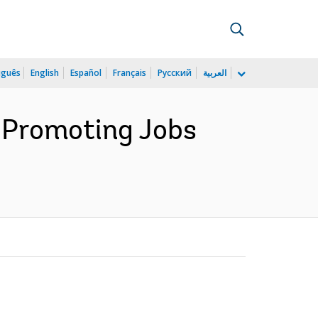
uguês
English
Español
Français
Русский
العربية
: Promoting Jobs