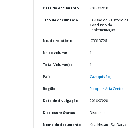
Data do documento
2012/02/10
TIpo de documento
Revisão do Relatório d
Conclusão da
Implementação
No. do relatório
ICRR13726
Nº do volume
1
Total Volume(s)
1
País
Cazaquistão,
Região
Europa e Ásia Central,
Data de divulgação
2016/09/28
Disclosure Status
Disclosed
Nome do documento
Kazakhstan - Syr Darya