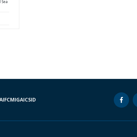
l Sea
A
IFC
MIGA
ICSID