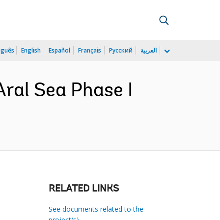
uguês
English
Español
Français
Русский
العربية
ral Sea Phase I
RELATED LINKS
See documents related to the
project(s)