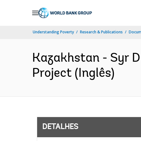
Skip
to
Main
Understanding Poverty
Research & Publications
Docume
Navigation
Kazakhstan - Syr D
Project (Inglês)
DETALHES