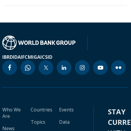
IBRD
IDA
IFC
MIGA
ICSID
Who We
Countries
Events
STAY
Are
CURR
Topics
Data
News