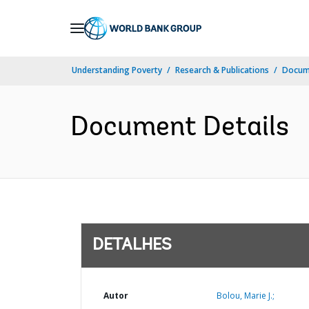
Skip
to
Main
Understanding Poverty
Research & Publications
Docume
Navigation
Document Details
DETALHES
Autor
Bolou, Marie J.;