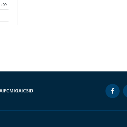
: 09
A
IFC
MIGA
ICSID