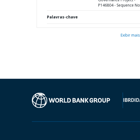
P146804 - Sequence No 
Palavras-chave
Exibir mais
IBRD
ID