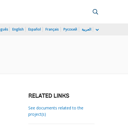
uguês
English
Español
Français
Русский
العربية
RELATED LINKS
See documents related to the
project(s)