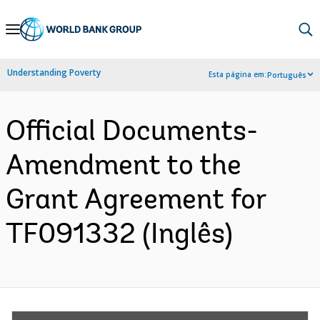
Skip
to
Main
Understanding Poverty
Esta página em:
Português
Navigation
Official Documents-
Amendment to the
Grant Agreement for
TF091332 (Inglês)