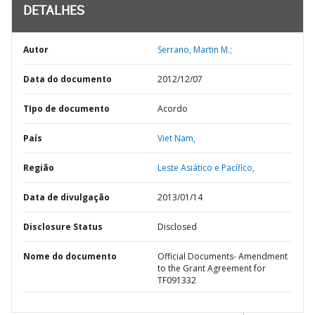
DETALHES
Autor
Serrano, Martin M.;
Data do documento
2012/12/07
TIpo de documento
Acordo
País
Viet Nam,
Região
Leste Asiático e Pacífico,
Data de divulgação
2013/01/14
Disclosure Status
Disclosed
Nome do documento
Official Documents- Amendment
to the Grant Agreement for
TF091332