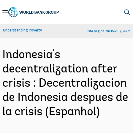
Skip
to
Main
Understanding Poverty
Esta página em:
Português
Navigation
Indonesia's
decentralization after
crisis : Decentralizacion
de Indonesia despues de
la crisis (Espanhol)