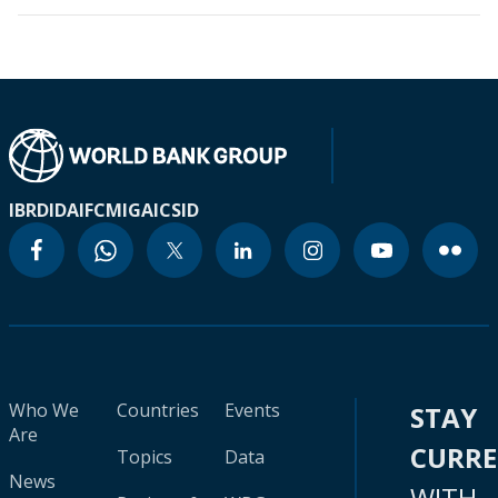
IBRD
IDA
IFC
MIGA
ICSID
Who We
Countries
Events
STAY
Are
CURR
Topics
Data
News
WITH