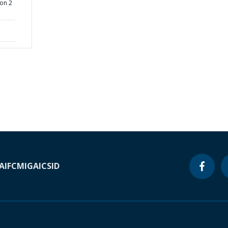
ion 2
A
IFC
MIGA
ICSID