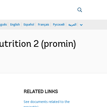
uguês
English
Español
Français
Русский
العربية
trition 2 (promin)
RELATED LINKS
See documents related to the
project(s)