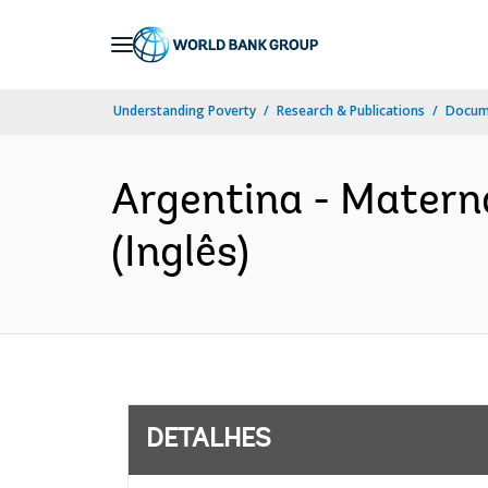
Skip
to
Main
Understanding Poverty
Research & Publications
Docume
Navigation
Argentina - Materna
(Inglês)
DETALHES