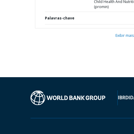
Child Health And Nutrit
(promin)
Palavras-chave
Exibir mais
IBRD
ID