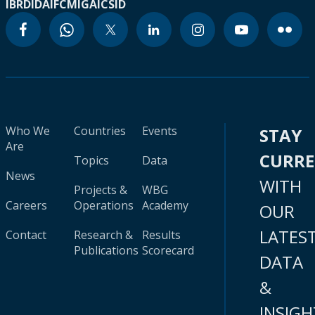
IBRD
IDA
IFC
MIGA
ICSID
Who We
Countries
Events
STAY
Are
CURR
Topics
Data
News
WITH
Projects &
WBG
Careers
Operations
Academy
OUR
LATES
Contact
Research &
Results
Publications
Scorecard
DATA
&
INSIGH