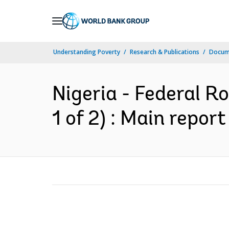
Skip
to
Main
Understanding Poverty
Research & Publications
Docume
Navigation
Nigeria - Federal R
1 of 2) : Main report