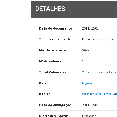
DETALHES
Data do documento
2011/02/02
TIpo de documento
Documento do projeto
No. do relatório
59220
Nº do volume
1
Total Volume(s)
2
(Ver todos os volume
País
Nigéria,
Região
Western and Central Afr
Data de divulgação
2011/02/04
Disclosure Status
Disclosed