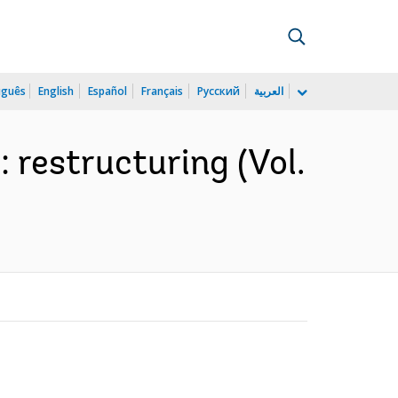
uguês
English
Español
Français
Русский
العربية
 restructuring (Vol.