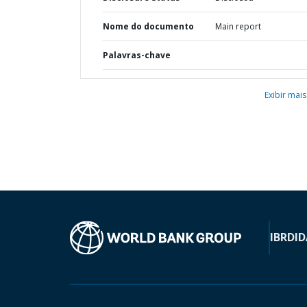
Nome do documento
Main report
Palavras-chave
Exibir mais
IBRD
ID