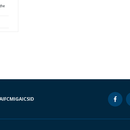
 the
A
IFC
MIGA
ICSID