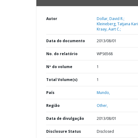
Autor
Dollar, David R.;
Kleineberg, Tatjana Kar
Kraay, Aart C.;
Data do documento
2013/08/01
No. do relatório
WPS6568
Nº do volume
1
Total Volume(s)
1
País
Mundo,
Região
Other,
Data de divulgação
2013/08/01
Disclosure Status
Disclosed