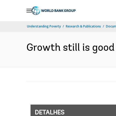
Skip
to
Main
Understanding Poverty
Research & Publications
Docume
Navigation
Growth still is good 
DETALHES