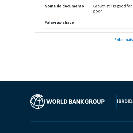
Nome do documento
Growth still is good for
poor
Palavras-chave
Exibir mais
IBRD
ID