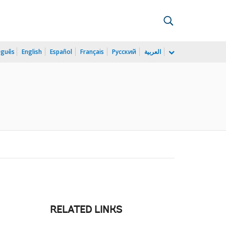
uguês
English
Español
Français
Русский
العربية
RELATED LINKS