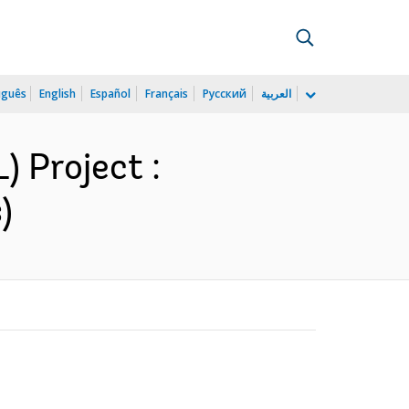
uguês
English
Español
Français
Русский
العربية
 Project :
)