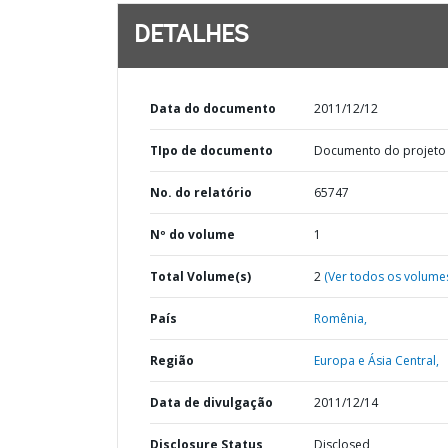
DETALHES
Data do documento
2011/12/12
TIpo de documento
Documento do projeto
No. do relatório
65747
Nº do volume
1
Total Volume(s)
2
(Ver todos os volume
País
Romênia,
Região
Europa e Ásia Central,
Data de divulgação
2011/12/14
Disclosure Status
Disclosed