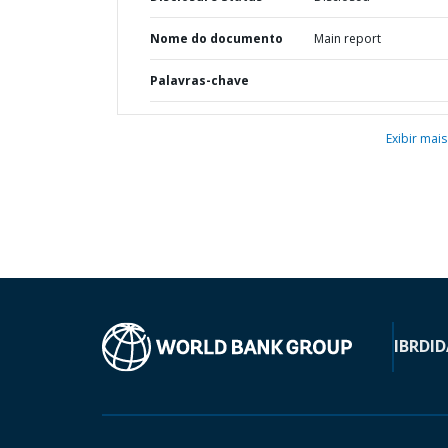
Nome do documento
Main report
Palavras-chave
Exibir mais
IBRD
ID