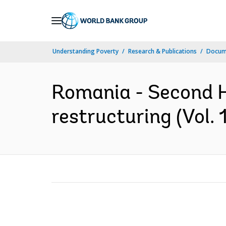
Skip
to
Main
Understanding Poverty
Research & Publications
Docume
Navigation
Romania - Second H
restructuring (Vol. 1