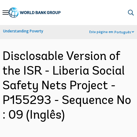
Skip
to
Main
Understanding Poverty
Esta página em:
Português
Navigation
Disclosable Version of
the ISR - Liberia Social
Safety Nets Project -
P155293 - Sequence No
: 09 (Inglês)