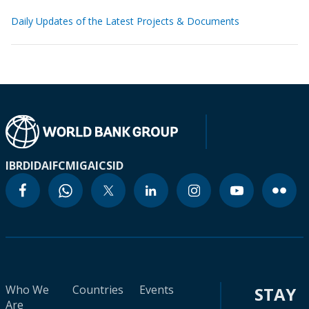
Daily Updates of the Latest Projects & Documents
IBRD
IDA
IFC
MIGA
ICSID
Who We
Countries
Events
STAY
Are