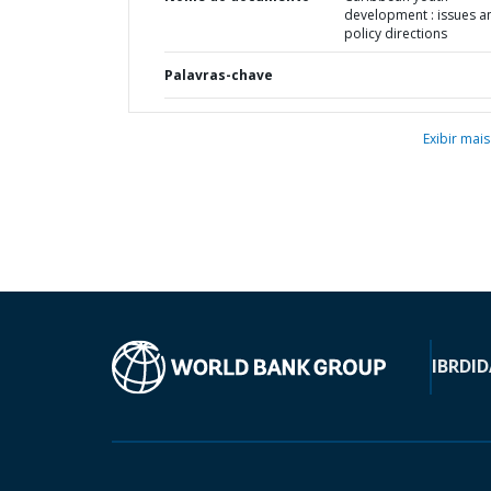
development : issues a
policy directions
Palavras-chave
Exibir mais
IBRD
ID