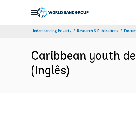
Skip
to
Main
Understanding Poverty
Research & Publications
Docume
Navigation
Caribbean youth dev
(Inglês)