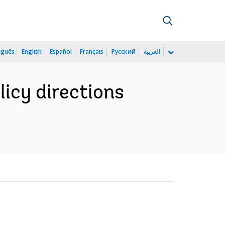
uguês
English
Español
Français
Русский
العربية
icy directions