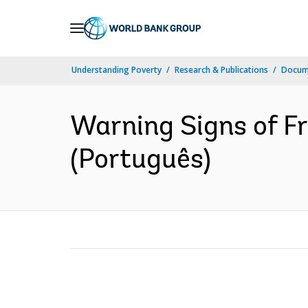
Skip
to
Main
Understanding Poverty
Research & Publications
Docume
Navigation
Warning Signs of F
(Português)