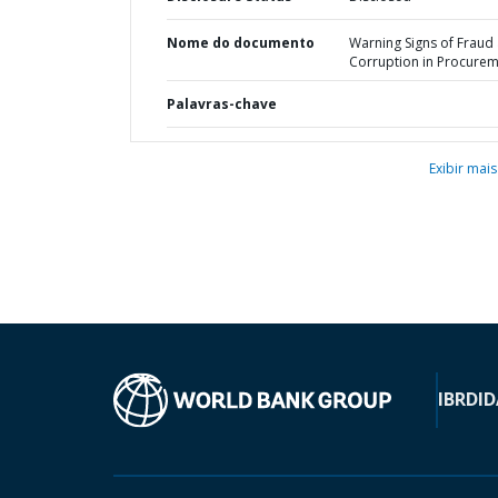
Nome do documento
Warning Signs of Fraud
Corruption in Procure
Palavras-chave
Exibir mais
IBRD
ID