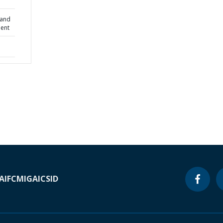
 and
ment
A
IFC
MIGA
ICSID