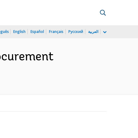
uguês
English
Español
Français
Русский
العربية
rocurement