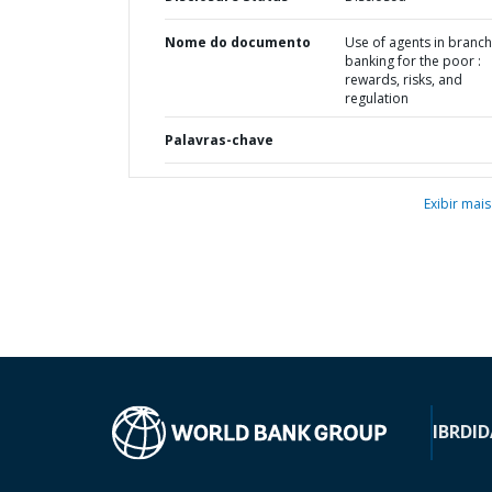
Nome do documento
Use of agents in branch
banking for the poor :
rewards, risks, and
regulation
Palavras-chave
Exibir mais
IBRD
ID