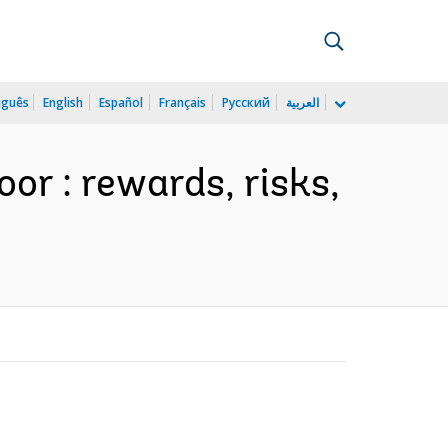
uguês
English
Español
Français
Русский
العربية
or : rewards, risks,