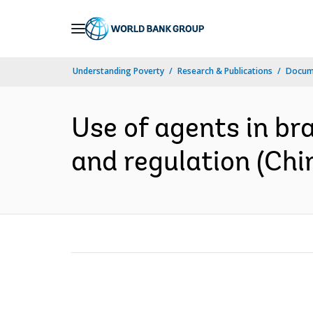
Skip
to
Main
Understanding Poverty
Research & Publications
Docume
Navigation
Use of agents in bra
and regulation (Chi