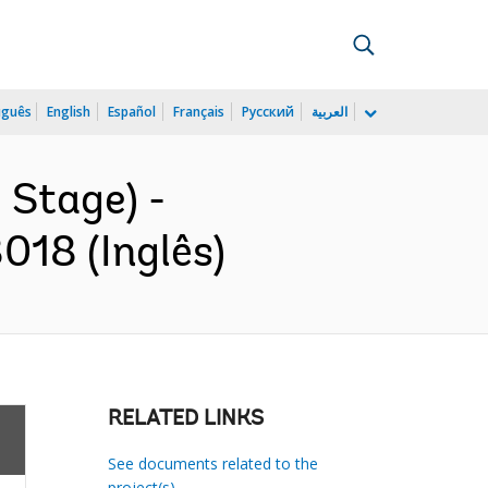
uguês
English
Español
Français
Русский
العربية
 Stage) -
18 (Inglês)
RELATED LINKS
See documents related to the
project(s)