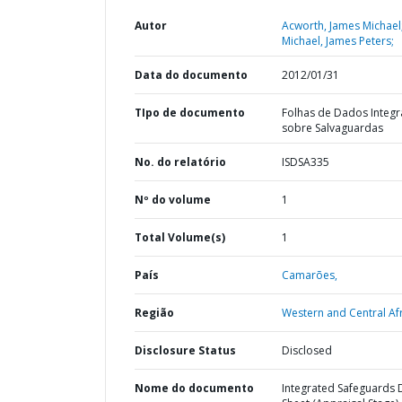
Autor
Acworth, James Michael
Michael, James Peters;
Data do documento
2012/01/31
TIpo de documento
Folhas de Dados Integ
sobre Salvaguardas
No. do relatório
ISDSA335
Nº do volume
1
Total Volume(s)
1
País
Camarões,
Região
Western and Central Afr
Disclosure Status
Disclosed
Nome do documento
Integrated Safeguards 