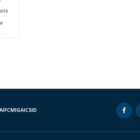
-
8018
al
A
IFC
MIGA
ICSID