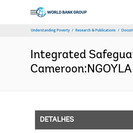
Skip
to
Main
Understanding Poverty
Research & Publications
Docume
Navigation
Integrated Safeguar
Cameroon:NGOYLA 
DETALHES