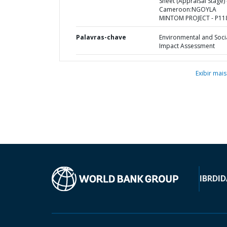
Sheet (Appraisal Stage) 
Cameroon:NGOYLA
MINTOM PROJECT - P11
Palavras-chave
Environmental and Soci
Impact Assessment
Exibir mais
IBRD
ID