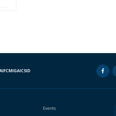
A
IFC
MIGA
ICSID
Events