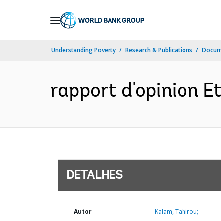
Skip
to
Main
Understanding Poverty
Research & Publications
Docume
Navigation
rapport d'opinion Et
DETALHES
Autor
Kalam, Tahirou;