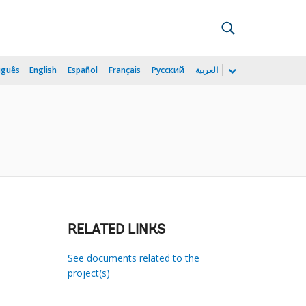
uguês
English
Español
Français
Русский
العربية
RELATED LINKS
See documents related to the
project(s)