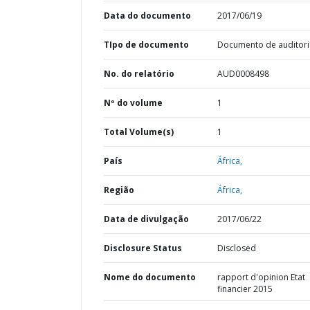
Data do documento
2017/06/19
TIpo de documento
Documento de auditori
No. do relatório
AUD0008498
Nº do volume
1
Total Volume(s)
1
País
África,
Região
África,
Data de divulgação
2017/06/22
Disclosure Status
Disclosed
Nome do documento
rapport d'opinion Etat
financier 2015