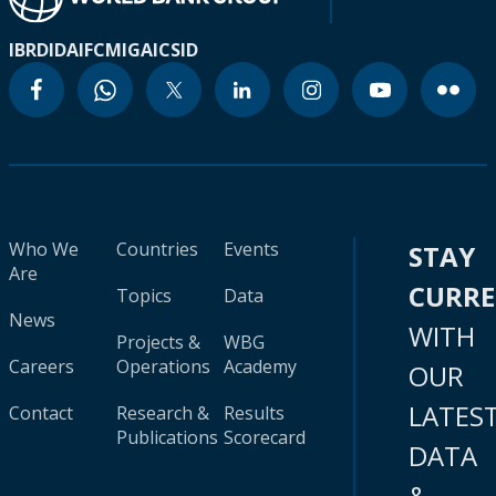
IBRD
IDA
IFC
MIGA
ICSID
Who We
Countries
Events
STAY
Are
CURR
Topics
Data
News
WITH
Projects &
WBG
Careers
Operations
Academy
OUR
LATES
Contact
Research &
Results
Publications
Scorecard
DATA
&