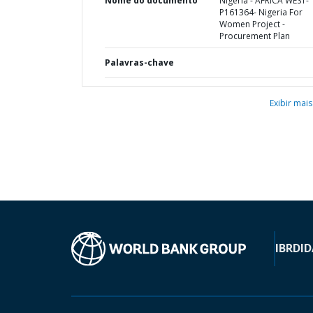
Nome do documento
Nigeria - AFRICA WEST-
P161364- Nigeria For
Women Project -
Procurement Plan
Palavras-chave
Exibir mais
IBRD
ID