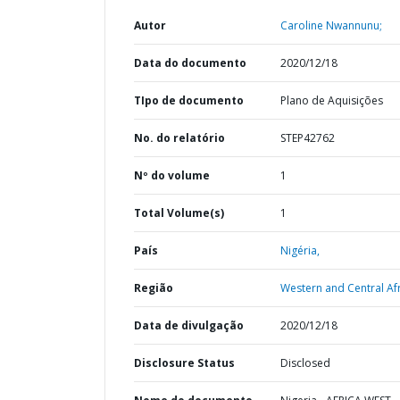
Autor
Caroline Nwannunu;
Data do documento
2020/12/18
TIpo de documento
Plano de Aquisições
No. do relatório
STEP42762
Nº do volume
1
Total Volume(s)
1
País
Nigéria,
Região
Western and Central Afr
Data de divulgação
2020/12/18
Disclosure Status
Disclosed