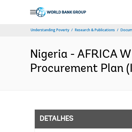
Skip
to
Main
Understanding Poverty
Research & Publications
Docume
Navigation
Nigeria - AFRICA W
Procurement Plan (I
DETALHES