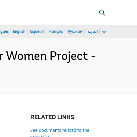
uguês
English
Español
Français
Русский
العربية
r Women Project -
RELATED LINKS
See documents related to the
project(s)