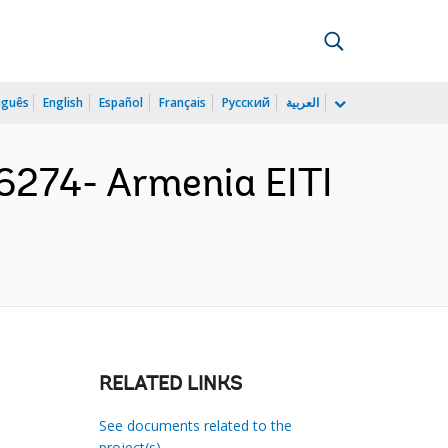
uguês
English
Español
Français
Русский
العربية
274- Armenia EITI
RELATED LINKS
See documents related to the
project(s)