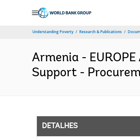
Skip
to
Main
Understanding Poverty
Research & Publications
Docume
Navigation
Armenia - EUROPE 
Support - Procureme
DETALHES