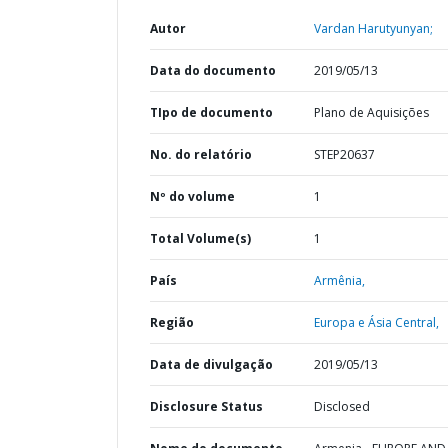
Autor
Vardan Harutyunyan;
Data do documento
2019/05/13
TIpo de documento
Plano de Aquisições
No. do relatório
STEP20637
Nº do volume
1
Total Volume(s)
1
País
Armênia,
Região
Europa e Ásia Central,
Data de divulgação
2019/05/13
Disclosure Status
Disclosed