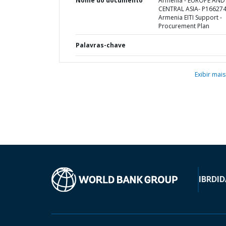
Nome do documento
Armenia - EUROPE AND
CENTRAL ASIA- P166274
Armenia EITI Support -
Procurement Plan
Palavras-chave
Exibir mais
IBRD
ID