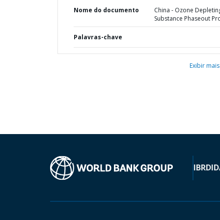
Nome do documento
China - Ozone Depletin
Substance Phaseout Pro
Palavras-chave
Exibir mais
IBRD
ID