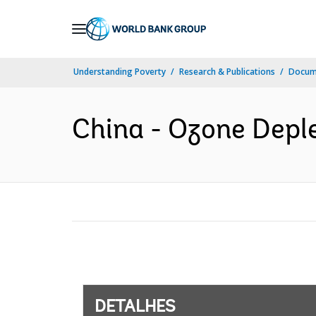
Skip
to
Main
Understanding Poverty
Research & Publications
Docume
Navigation
China - Ozone Deple
DETALHES