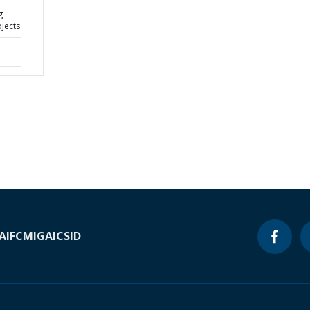
g
jects
A
IFC
MIGA
ICSID