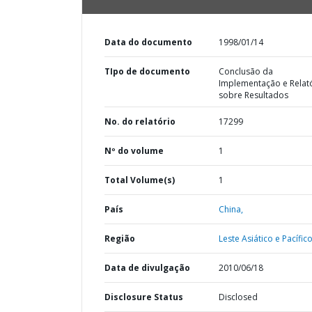
Data do documento
1998/01/14
TIpo de documento
Conclusão da
Implementação e Relat
sobre Resultados
No. do relatório
17299
Nº do volume
1
Total Volume(s)
1
País
China,
Região
Leste Asiático e Pacífico
Data de divulgação
2010/06/18
Disclosure Status
Disclosed