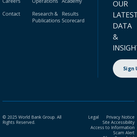
Careers
Operations
Academy
OUR
LATES
Contact
Research &
Results
Publications
Scorecard
DATA
&
INSIGH
Sign
© 2025 World Bank Group. All
Legal
Privacy Notice
Rights Reserved.
Site Accessibility
Access to Information
Scam Alert