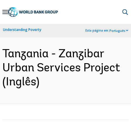
Skip
to
Main
Understanding Poverty
Esta página em:
Português
Navigation
Tanzania - Zanzibar
Urban Services Project
(Inglês)