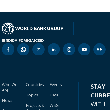
IBRD
IDA
IFC
MIGA
ICSID
Who We
Countries
Events
STAY
Are
CURR
Topics
Data
News
WITH
Projects &
WBG