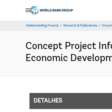
Skip
to
Main
Understanding Poverty
Research & Publications
Docume
Navigation
Concept Project In
Economic Developme
DETALHES