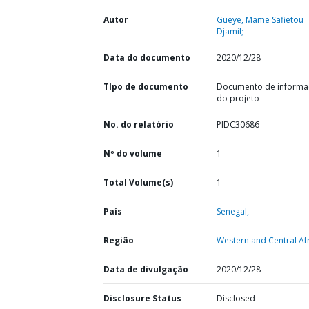
Autor
Gueye, Mame Safietou
Djamil;
Data do documento
2020/12/28
TIpo de documento
Documento de informa
do projeto
No. do relatório
PIDC30686
Nº do volume
1
Total Volume(s)
1
País
Senegal,
Região
Western and Central Afr
Data de divulgação
2020/12/28
Disclosure Status
Disclosed