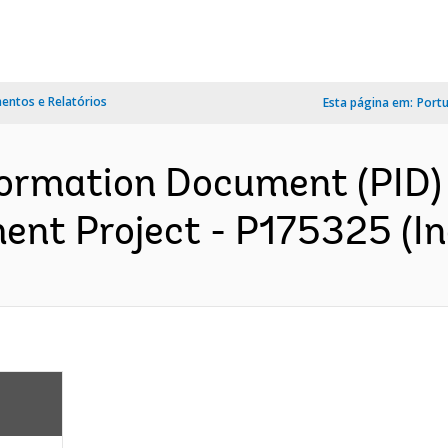
ntos e Relatórios
Esta página em:
Port
formation Document (PID
nt Project - P175325 (In