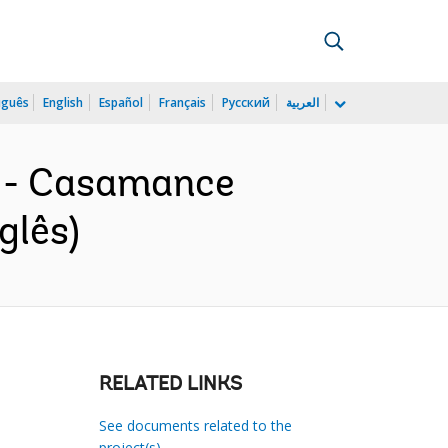
uguês
English
Español
Français
Русский
العربية
) - Casamance
glês)
RELATED LINKS
See documents related to the
project(s)