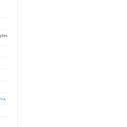
ções
ica,