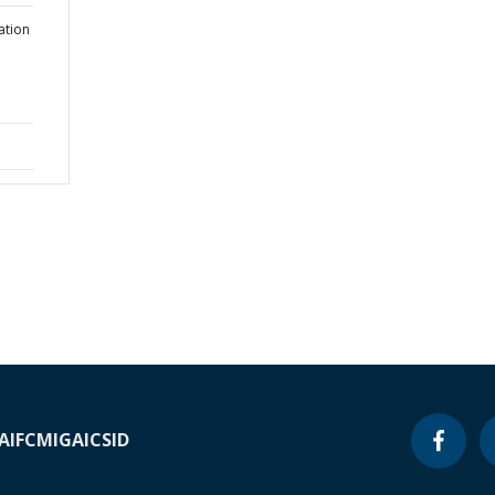
ation
A
IFC
MIGA
ICSID