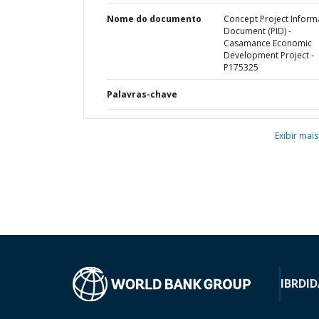
Nome do documento
Concept Project Inform
Document (PID) -
Casamance Economic
Development Project -
P175325
Palavras-chave
Exibir mais
IBRD
ID