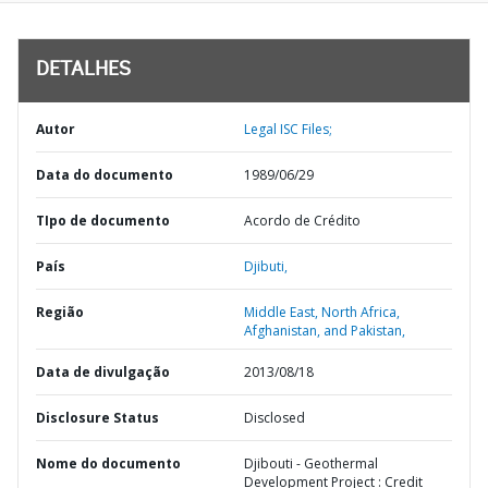
DETALHES
Autor
Legal ISC Files;
Data do documento
1989/06/29
TIpo de documento
Acordo de Crédito
País
Djibuti,
Região
Middle East, North Africa,
Afghanistan, and Pakistan,
Data de divulgação
2013/08/18
Disclosure Status
Disclosed
Nome do documento
Djibouti - Geothermal
Development Project : Credit