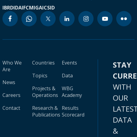
IBRD
IDA
IFC
MIGA
ICSID
Who We
Countries
Events
STAY
Are
CURR
Topics
Data
News
WITH
Projects &
WBG
Careers
Operations
Academy
OUR
LATES
Contact
Research &
Results
Publications
Scorecard
DATA
&