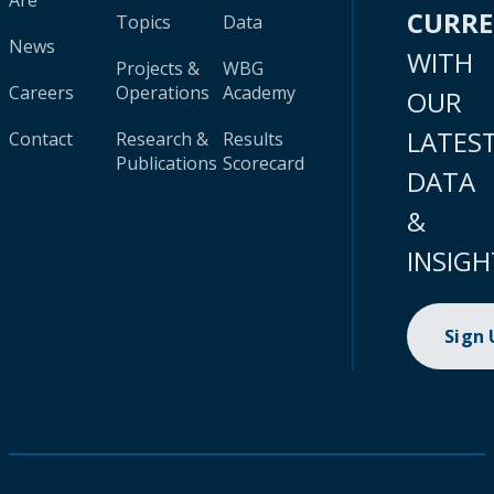
Are
CURR
Topics
Data
News
WITH
Projects &
WBG
Careers
Operations
Academy
OUR
LATES
Contact
Research &
Results
Publications
Scorecard
DATA
&
INSIGH
Sign