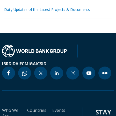
Daily Updates of the Latest Projects & Documents
IBRD
IDA
IFC
MIGA
ICSID
Who We
Countries
Events
STAY