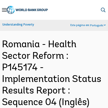
Skip
to
Main
Understanding Poverty
Esta página em:
Português
Navigation
Romania - Health
Sector Reform :
P145174 -
Implementation Status
Results Report :
Sequence 04 (Inglês)