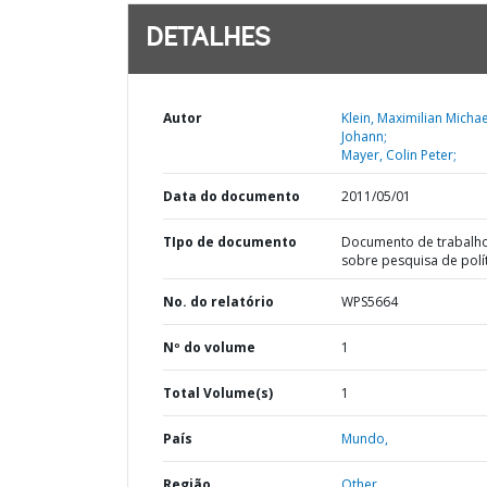
DETALHES
Autor
Klein, Maximilian Michae
Johann;
Mayer, Colin Peter;
Data do documento
2011/05/01
TIpo de documento
Documento de trabalh
sobre pesquisa de polí
No. do relatório
WPS5664
Nº do volume
1
Total Volume(s)
1
País
Mundo,
Região
Other,