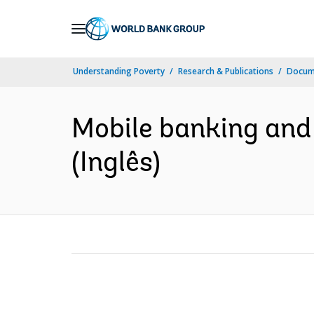
Skip
to
Main
Understanding Poverty
Research & Publications
Docume
Navigation
Mobile banking and f
(Inglês)