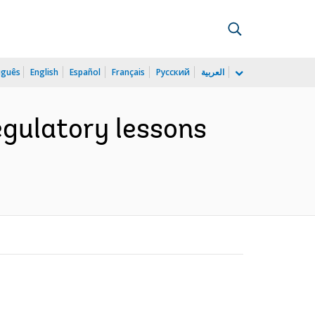
uguês
English
Español
Français
Русский
العربية
regulatory lessons