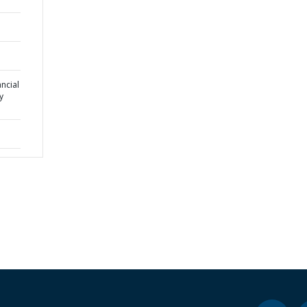
ncial
y