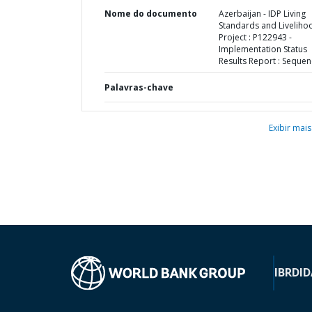
Nome do documento
Azerbaijan - IDP Living
Standards and Liveliho
Project : P122943 -
Implementation Status
Results Report : Sequen
Palavras-chave
Exibir mais
IBRD
ID