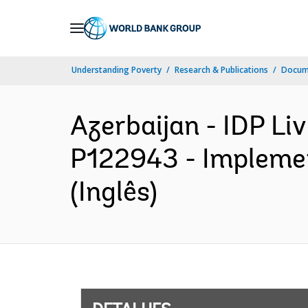
Skip
to
Main
Understanding Poverty
Research & Publications
Docume
Navigation
Azerbaijan - IDP Li
P122943 - Implemen
(Inglês)