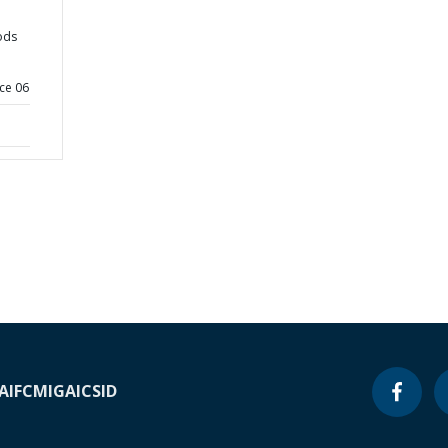
ods
ce 06
A
IFC
MIGA
ICSID