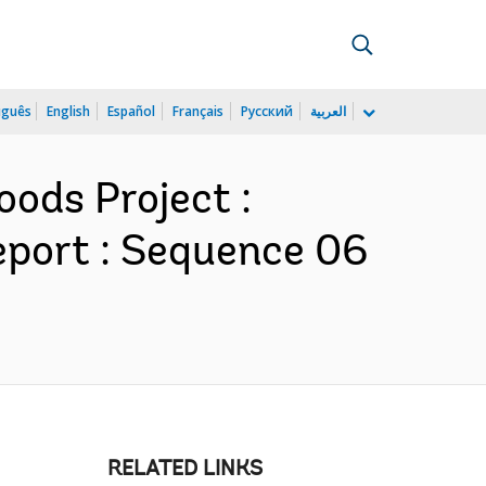
uguês
English
Español
Français
Русский
العربية
oods Project :
port : Sequence 06
RELATED LINKS