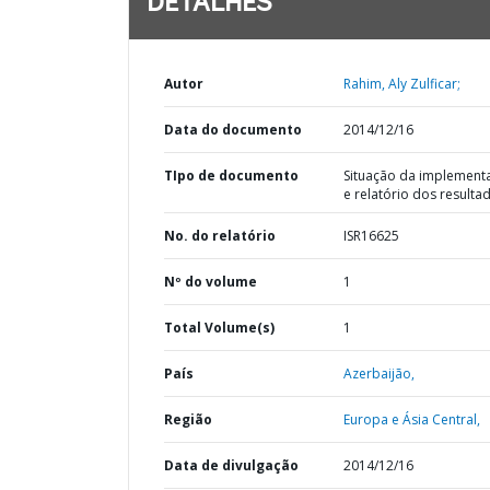
DETALHES
Autor
Rahim, Aly Zulficar;
Data do documento
2014/12/16
TIpo de documento
Situação da implement
e relatório dos resulta
No. do relatório
ISR16625
Nº do volume
1
Total Volume(s)
1
País
Azerbaijão,
Região
Europa e Ásia Central,
Data de divulgação
2014/12/16