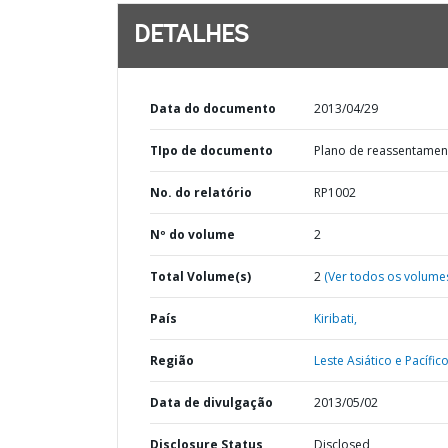
DETALHES
Data do documento
2013/04/29
TIpo de documento
Plano de reassentamen
No. do relatório
RP1002
Nº do volume
2
Total Volume(s)
2
(Ver todos os volume
País
Kiribati,
Região
Leste Asiático e Pacífico
Data de divulgação
2013/05/02
Disclosure Status
Disclosed