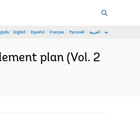
uguês
English
Español
Français
Русский
العربية
tlement plan (Vol. 2