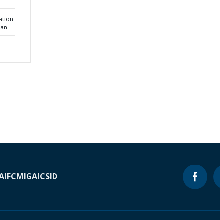
tation
lan
A
IFC
MIGA
ICSID