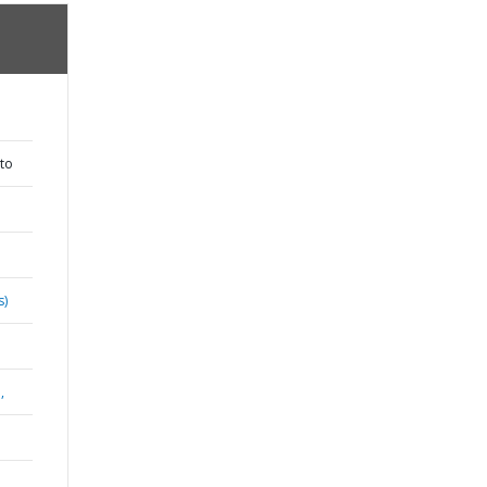
to
s)
,