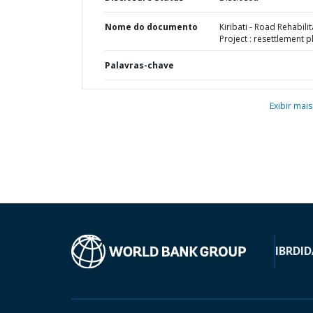
Nome do documento
Kiribati - Road Rehabili
Project : resettlement p
Palavras-chave
Exibir mais
IBRD
ID