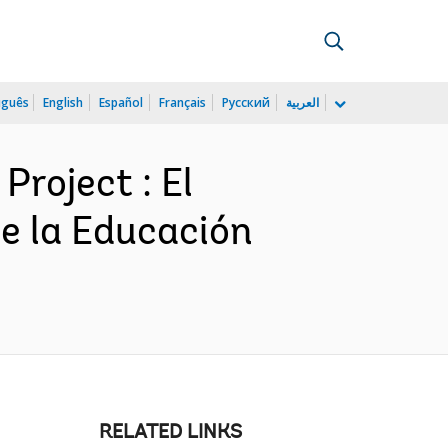
uguês
English
Español
Français
Русский
العربية
roject : El
de la Educación
RELATED LINKS