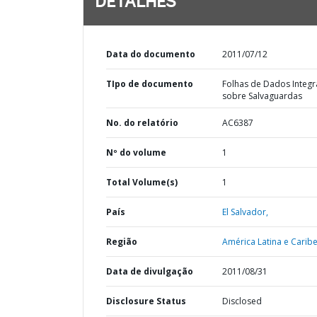
DETALHES
Data do documento
2011/07/12
TIpo de documento
Folhas de Dados Integ
sobre Salvaguardas
No. do relatório
AC6387
Nº do volume
1
Total Volume(s)
1
País
El Salvador,
Região
América Latina e Caribe
Data de divulgação
2011/08/31
Disclosure Status
Disclosed