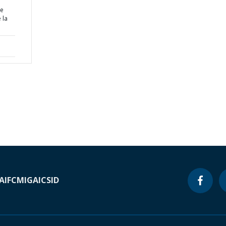
de
 la
A
IFC
MIGA
ICSID