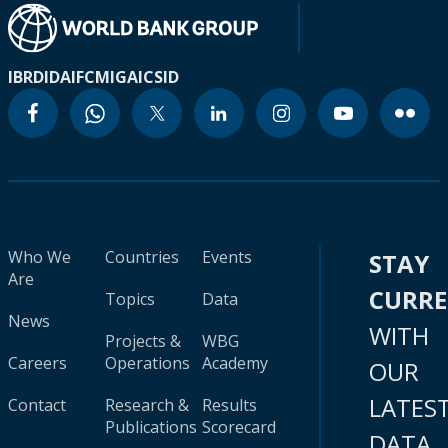
IBRD
IDA
IFC
MIGA
ICSID
Who We
Countries
Events
STAY
Are
CURR
Topics
Data
News
WITH
Projects &
WBG
Careers
Operations
Academy
OUR
LATES
Contact
Research &
Results
Publications
Scorecard
DATA