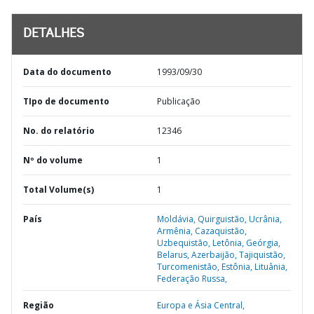
DETALHES
Data do documento
1993/09/30
TIpo de documento
Publicação
No. do relatório
12346
Nº do volume
1
Total Volume(s)
1
País
Moldávia,
Quirguistão,
Ucrânia,
Armênia,
Cazaquistão,
Uzbequistão,
Letônia,
Geórgia,
Belarus,
Azerbaijão,
Tajiquistão,
Turcomenistão,
Estônia,
Lituânia,
Federação Russa,
Região
Europa e Ásia Central,