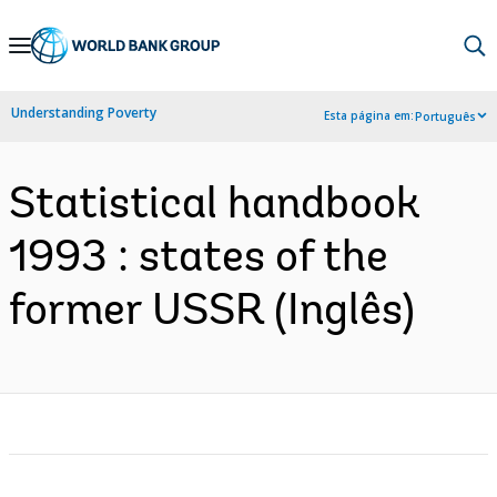
Skip
to
Main
Understanding Poverty
Esta página em:
Português
Navigation
Statistical handbook
1993 : states of the
former USSR (Inglês)