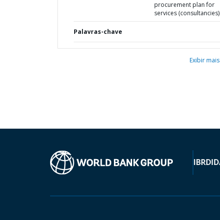
procurement plan for
services (consultancies)
Palavras-chave
Exibir mais
IBRD
ID