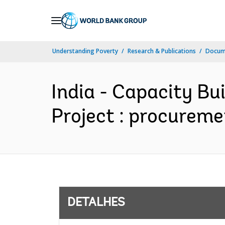
Skip
to
Main
Understanding Poverty
Research & Publications
Docume
Navigation
India - Capacity Bu
Project : procuremen
DETALHES