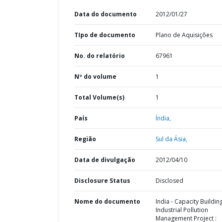
Data do documento
2012/01/27
TIpo de documento
Plano de Aquisições
No. do relatório
67961
Nº do volume
1
Total Volume(s)
1
País
Índia,
Região
Sul da Ásia,
Data de divulgação
2012/04/10
Disclosure Status
Disclosed
Nome do documento
India - Capacity Buildin
Industrial Pollution
Management Project :