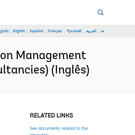
uguês
English
Español
Français
Русский
العربية
lution Management
ltancies) (Inglês)
RELATED LINKS
See documents related to the
project(s)