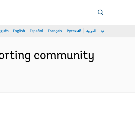
uguês
English
Español
Français
Русский
العربية
pporting community