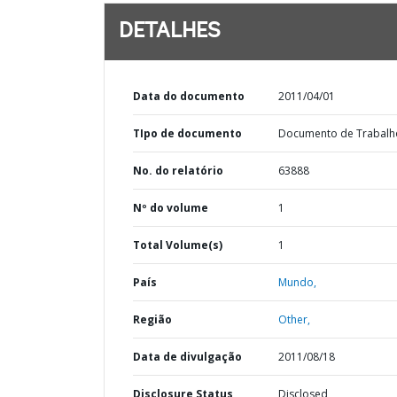
DETALHES
Data do documento
2011/04/01
TIpo de documento
Documento de Trabalh
No. do relatório
63888
Nº do volume
1
Total Volume(s)
1
País
Mundo,
Região
Other,
Data de divulgação
2011/08/18
Disclosure Status
Disclosed