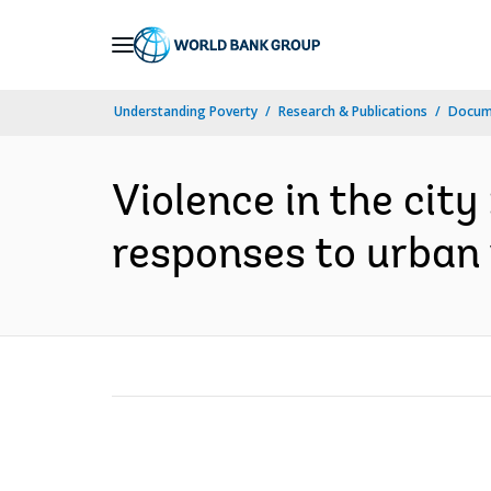
Skip
to
Main
Understanding Poverty
Research & Publications
Docume
Navigation
Violence in the cit
responses to urban 