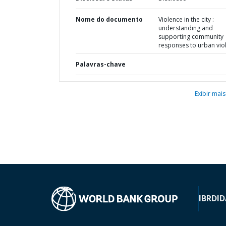
Nome do documento
Violence in the city :
understanding and
supporting community
responses to urban vio
Palavras-chave
Exibir mais
IBRD
ID