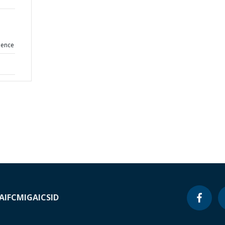
lence
A
IFC
MIGA
ICSID