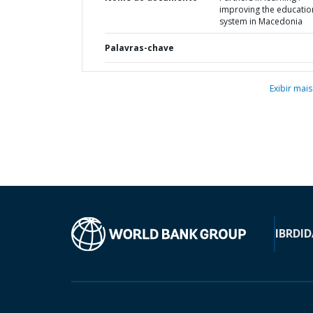
improving the educatio
system in Macedonia
Palavras-chave
Exibir mais
IBRD
ID