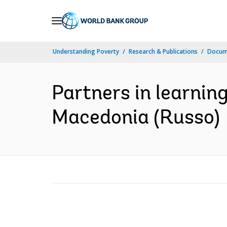
Skip
to
Main
Understanding Poverty
Research & Publications
Docume
Navigation
Partners in learnin
Macedonia (Russo)