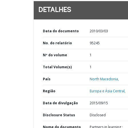
DETALHES
Data do documento
2010/03/03
No. do relatório
95245
Nº do volume
1
Total Volume(s)
1
País
North Macedonia,
Região
Europa e Ásia Central,
Data de divulgação
2015/09/15
Disclosure Status
Disclosed
Nome do documento
Partners in learning :