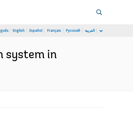
uguês
English
Español
Français
Русский
العربية
n system in