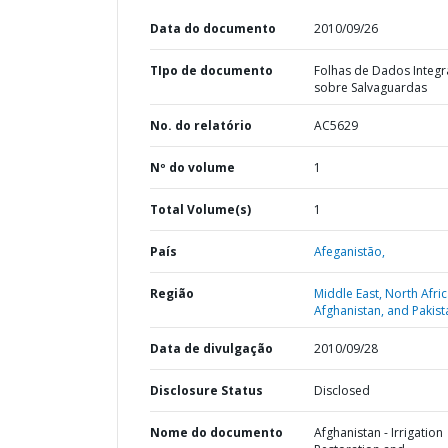
Data do documento
2010/09/26
TIpo de documento
Folhas de Dados Integ
sobre Salvaguardas
No. do relatório
AC5629
Nº do volume
1
Total Volume(s)
1
País
Afeganistão,
Região
Middle East, North Afric
Afghanistan, and Pakist
Data de divulgação
2010/09/28
Disclosure Status
Disclosed
Nome do documento
Afghanistan - Irrigation