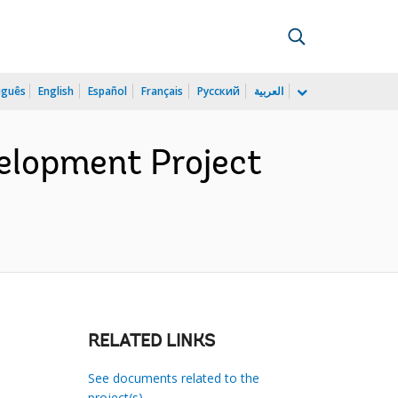
uguês
English
Español
Français
Русский
العربية
velopment Project
RELATED LINKS
See documents related to the
project(s)