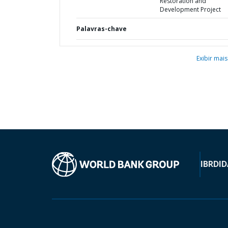
Restoration and
Development Project
Palavras-chave
Exibir mais
IBRD
ID