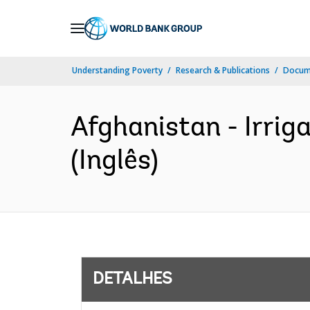
Skip
to
Main
Understanding Poverty
Research & Publications
Docume
Navigation
Afghanistan - Irrig
(Inglês)
DETALHES