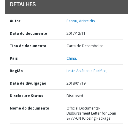
DETALHES
Autor
Panou, Aristeidis;
Data do documento
2017/12/11
TIpo de documento
Carta de Desembolso
País
China,
Região
Leste Asiático e Pacífico,
Data de divulgação
2018/01/19
Disclosure Status
Disclosed
Nome do documento
Official Documents-
Disbursement Letter for Loan
8777-CN (Closing Package)