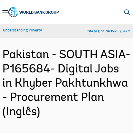
Skip
to
Main
Understanding Poverty
Esta página em:
Português
Navigation
Pakistan - SOUTH ASIA-
P165684- Digital Jobs
in Khyber Pakhtunkhwa
- Procurement Plan
(Inglês)