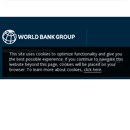
IBRD
IDA
IFC
MIGA
ICSID
This site uses cookies to optimize functionality and give you
the best possible experience. If you continue to navigate this
website beyond this page, cookies will be placed on your
browser. To learn more about cookies,
click here
.
Who We
Countries
Events
STAY
Are
CURR
Topics
Data
News
WITH
Projects &
WBG