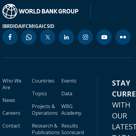
IBRD
IDA
IFC
MIGA
ICSID
Who We
Countries
Events
STAY
Are
CURR
Topics
Data
News
WITH
Projects &
WBG
Careers
Operations
Academy
OUR
LATES
Contact
Research &
Results
Publications
Scorecard