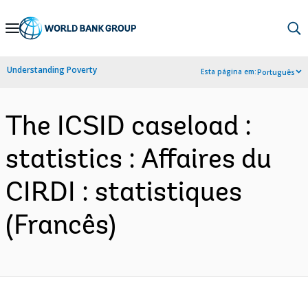
Skip
to
Main
Understanding Poverty
Esta página em:
Português
Navigation
The ICSID caseload :
statistics : Affaires du
CIRDI : statistiques
(Francês)