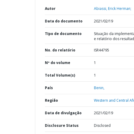
Autor
Abiassi, Erick Herman;
Data do documento
2021/02/19
TIpo de documento
Situação da implement
e relatório dos resulta
No. do relatório
ISR44795
Nº do volume
1
Total Volume(s)
1
País
Benin,
Região
Western and Central Afr
Data de divulgação
2021/02/19
Disclosure Status
Disclosed