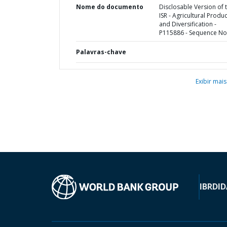
Nome do documento
Disclosable Version of 
ISR - Agricultural Produc
and Diversification -
P115886 - Sequence No 
Palavras-chave
Exibir mais
IBRD
ID