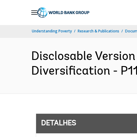
Skip
to
Main
Understanding Poverty
Research & Publications
Docume
Navigation
Disclosable Version 
Diversification - P1
DETALHES