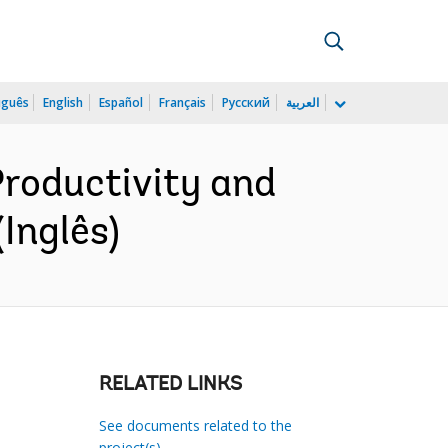
uguês
English
Español
Français
Русский
العربية
Productivity and
Inglês)
RELATED LINKS
See documents related to the
project(s)