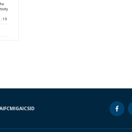
the
tivity
: 19
A
IFC
MIGA
ICSID