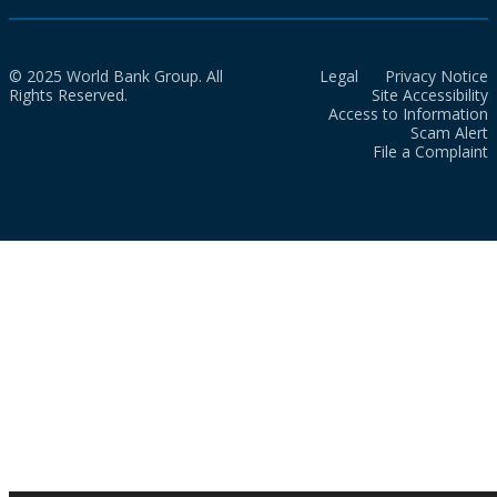
© 2025 World Bank Group. All
Legal
Privacy Notice
Rights Reserved.
Site Accessibility
Access to Information
Scam Alert
File a Complaint