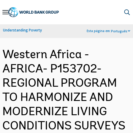
Skip
to
Main
Understanding Poverty
Esta página em:
Português
Navigation
Western Africa -
AFRICA- P153702-
REGIONAL PROGRAM
TO HARMONIZE AND
MODERNIZE LIVING
CONDITIONS SURVEYS