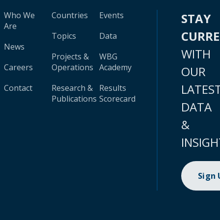
Who We
Countries
Events
STAY
Are
CURR
Topics
Data
News
WITH
Projects &
WBG
Careers
Operations
Academy
OUR
LATES
Contact
Research &
Results
Publications
Scorecard
DATA
&
INSIGH
Sign