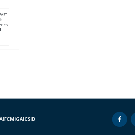
EAST-
th
eries
d
A
IFC
MIGA
ICSID