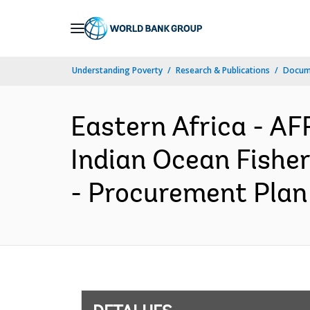
Skip
to
Main
Understanding Poverty
Research & Publications
Docume
Navigation
Eastern Africa - 
Indian Ocean Fishe
- Procurement Plan 