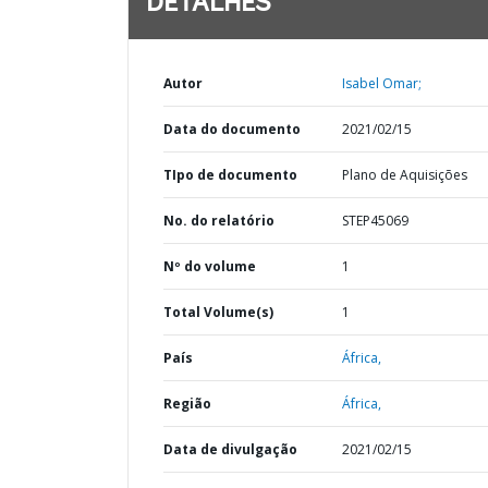
DETALHES
Autor
Isabel Omar;
Data do documento
2021/02/15
TIpo de documento
Plano de Aquisições
No. do relatório
STEP45069
Nº do volume
1
Total Volume(s)
1
País
África,
Região
África,
Data de divulgação
2021/02/15