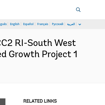
uguês
English
Español
Français
Русский
العربية
CC2 RI-South West
d Growth Project 1
RELATED LINKS